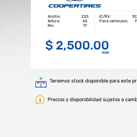
Ancho:
225
IC/RV:
10
Altura:
65
Para vehiculos:
Rin:
17
$ 2,500.00
MXN
Tenemos stock disponible para este p
Precios y disponibilidad sujetos a cambi