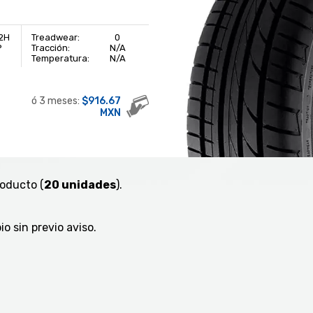
2H
Treadwear:
0
P
Tracción:
N/A
Temperatura:
N/A
ó 3 meses:
$916.67
MXN
roducto (
20 unidades
).
o sin previo aviso.