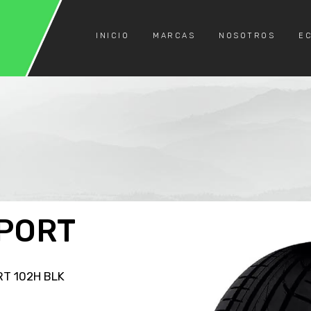
INICIO
MARCAS
NOSOTROS
E
PORT
T 102H BLK