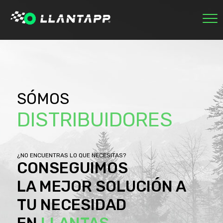
INICIO
MARCAS
NOSOTROS
ECOLÓGICAS
RASTREAR PEDIDO
SÓMOS
0
DISTRIBUIDORES
SESIÓN
¿NO ENCUENTRAS LO QUE NECESITAS?
CONSEGUIMOS
LA MEJOR SOLUCIÓN A
TU NECESIDAD