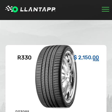
INICIO
MARCAS
NOSOTROS
ECOLÓGICAS
RASTREAR PEDIDO
0
R330
$ 2,150.00
SESIÓN
MXN