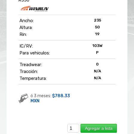
R330***
Ancho:
235
Altura:
50
Rin:
19
IC/RV:
103W
Para vehiculos:
P
Treadwear:
0
Tracción:
N/A
Temperatura:
N/A
ó 3 meses:
$788.33
MXN
Agregar a lista