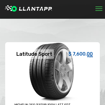
INICIO
MARCAS
NOSOTROS
ECOLÓGICAS
RASTREAR PEDIDO
0
Latitude Sport
$ 7,600.00
SESIÓN
MXN