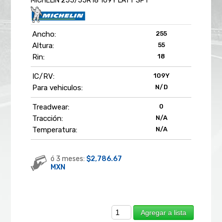
MICHELIN 255/55R18 109Y LATT SPT
Ancho:
255
Altura:
55
Rin:
18
IC/RV:
109Y
Para vehiculos:
N/D
Treadwear:
0
Tracción:
N/A
Temperatura:
N/A
ó 3 meses:
$2,786.67
MXN
Agregar a lista