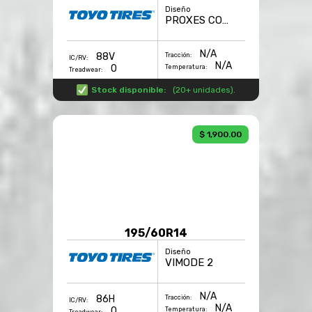
Diseño
PROXES COMFORT
N/A
88V
Tracción:
IC/RV:
N/A
0
Temperatura:
Treadwear:
Stock disponible:
(
20+ unidades
).
$ 1,900.00
195/60R14
Diseño
VIMODE 2
N/A
86H
Tracción:
IC/RV:
N/A
0
Temperatura: