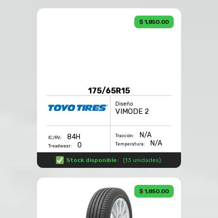
$ 1,850.00
175/65R15
Diseño
VIMODE 2
N/A
84H
Tracción:
IC/RV:
N/A
0
Temperatura:
Treadwear:
Stock disponible:
(
13 unidades
).
$ 1,850.00