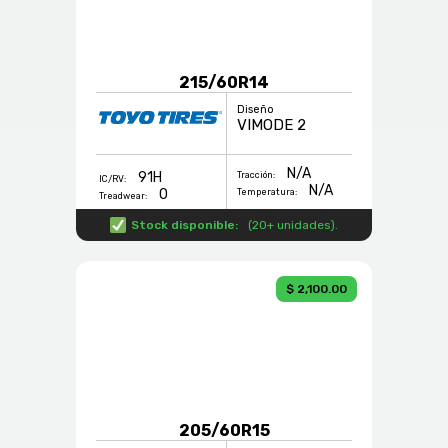
215/60R14
Diseño
VIMODE 2
N/A
91H
Tracción:
IC/RV:
N/A
0
Temperatura:
Treadwear:
Stock disponible:
(
20+ unidades
).
$ 2,100.00
205/60R15