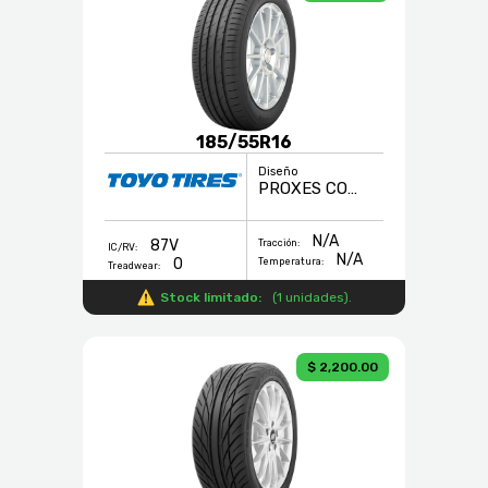
185/55R16
Diseño
PROXES COMFORT
N/A
87V
Tracción:
IC/RV:
N/A
0
Temperatura:
Treadwear:
Stock limitado:
(
1 unidades
).
$ 2,200.00