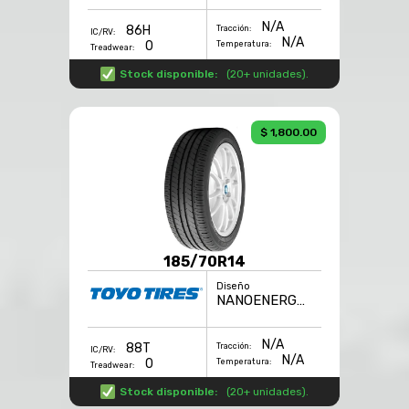
N/A
86H
Tracción:
IC/RV:
N/A
0
Temperatura:
Treadwear:
Stock disponible:
(
20+ unidades
).
$ 1,800.00
185/70R14
Diseño
NANOENERGY 3
N/A
88T
Tracción:
IC/RV:
N/A
0
Temperatura:
Treadwear:
Stock disponible:
(
20+ unidades
).