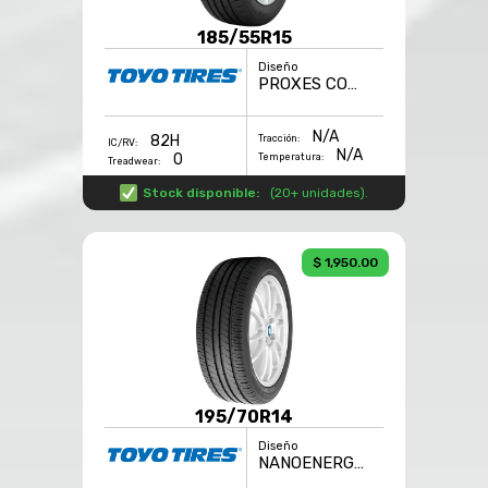
185/55R15
Diseño
PROXES COMFORT
N/A
82H
Tracción:
IC/RV:
N/A
0
Temperatura:
Treadwear:
Stock disponible:
(
20+ unidades
).
$ 1,950.00
195/70R14
Diseño
NANOENERGY 3