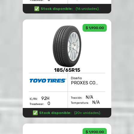
Treadwear:
Stock disponible:
(
16 unidades
).
$ 1,900.00
185/65R15
Diseño
PROXES COMFORT
N/A
92H
Tracción:
IC/RV:
N/A
0
Temperatura:
Treadwear:
Stock disponible:
(
20+ unidades
).
$ 1,900.00