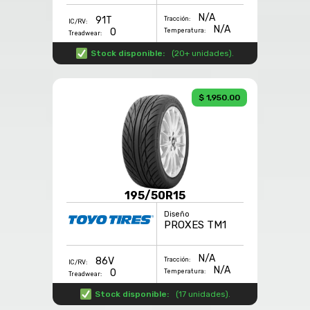
N/A
91T
Tracción:
IC/RV:
N/A
0
Temperatura:
Treadwear:
Stock disponible:
(
20+ unidades
).
$ 1,950.00
195/50R15
Diseño
PROXES TM1
N/A
86V
Tracción:
IC/RV:
N/A
0
Temperatura:
Treadwear:
Stock disponible:
(
17 unidades
).