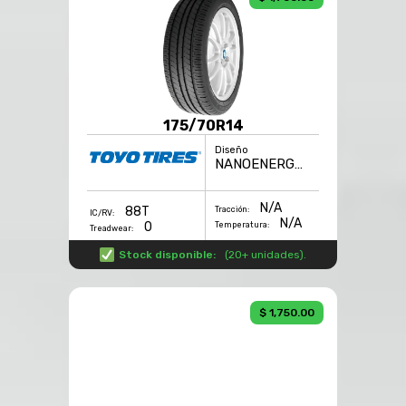
175/70R14
Diseño
NANOENERGY 3
N/A
88T
Tracción:
IC/RV:
N/A
0
Temperatura:
Treadwear:
Stock disponible:
(
20+ unidades
).
$ 1,750.00