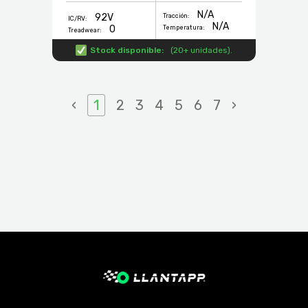
N/A
92V
Tracción:
IC/RV:
N/A
0
Temperatura:
Treadwear:
Stock disponible:
(
20+ unidades
).
‹
1
2
3
4
5
6
7
›