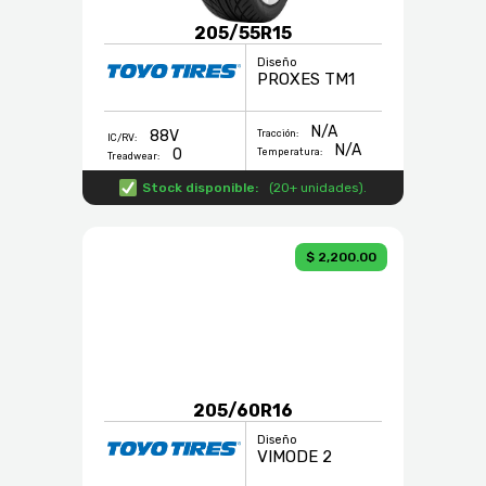
205/55R15
Diseño
PROXES TM1
N/A
88V
Tracción:
IC/RV:
N/A
0
Temperatura:
Treadwear:
Stock disponible:
(
20+ unidades
).
$ 2,200.00
205/60R16
Diseño
VIMODE 2