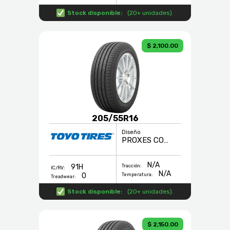
Stock disponible:
(
20+ unidades
).
$ 2,100.00
205/55R16
Diseño
PROXES COMFORT
N/A
91H
Tracción:
IC/RV:
N/A
0
Temperatura:
Treadwear:
Stock disponible:
(
20+ unidades
).
$ 2,150.00