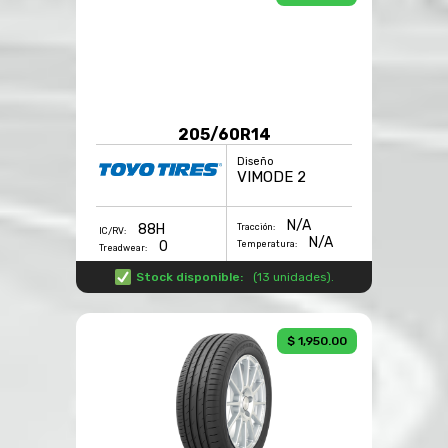
205/60R14
Diseño
VIMODE 2
N/A
88H
Tracción:
IC/RV:
N/A
0
Temperatura:
Treadwear:
Stock disponible:
(
13 unidades
).
$ 1,950.00