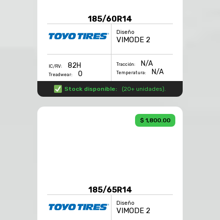
185/60R14
Diseño
VIMODE 2
N/A
82H
Tracción:
IC/RV:
N/A
0
Temperatura:
Treadwear:
Stock disponible:
(
20+ unidades
).
$ 1,800.00
185/65R14
Diseño
VIMODE 2