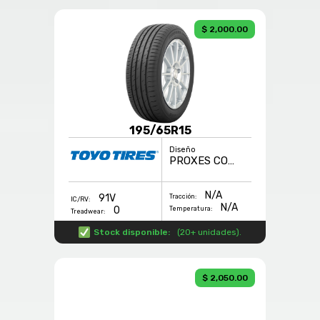
$ 2,000.00
195/65R15
Diseño
PROXES COMFORT
N/A
91V
Tracción:
IC/RV:
N/A
0
Temperatura:
Treadwear:
Stock disponible:
(
20+ unidades
).
$ 2,050.00