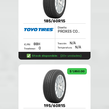
185/60R15
Diseño
PROXES COMFORT
N/A
88H
Tracción:
IC/RV:
N/A
0
Temperatura:
Treadwear:
Stock disponible:
(
20+ unidades
).
$ 1,850.00
195/60R15