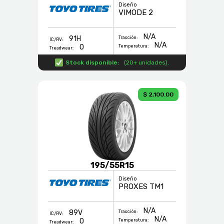
Diseño
VIMODE 2
N/A
91H
Tracción:
IC/RV:
N/A
0
Temperatura:
Treadwear:
Stock disponible:
(
20+ unidades
).
$ 2,100.00
195/55R15
Diseño
PROXES TM1
N/A
89V
Tracción:
IC/RV:
N/A
0
Temperatura:
Treadwear: