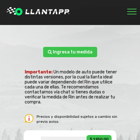
INICIO
MARCAS
NOSOTROS
ECOLÓGICAS
Ingresa tu medida
RASTREAR PEDIDO
0
Importante:
Un modelo de auto puede tener
SESIÓN
distintas versiones, por la cual la llanta ideal
puede variar dependiendo del Rin que utilice
cada una de ellas. Te recomendamos
contactarnos vía chat si tienes dudas o
verificar la medida de Rin antes de realizar tu
compra.
Precios y disponibilidad sujetos a cambio sin
previo aviso.
$ 1,950.00