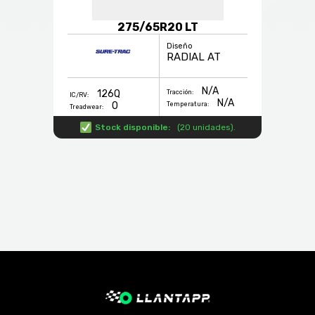
275/65R20 LT
Diseño
RADIAL AT
N/A
126Q
Tracción:
IC/RV:
N/A
0
Temperatura:
Treadwear:
Stock disponible:
(
20 unidades
).