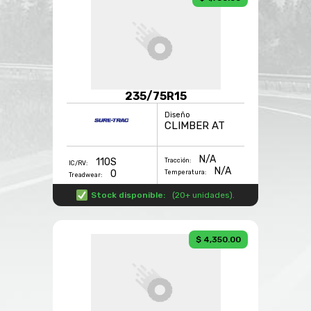
235/75R15
Diseño
CLIMBER AT
N/A
110S
Tracción:
IC/RV:
N/A
0
Temperatura:
Treadwear:
Stock disponible:
(
20+ unidades
).
$ 4,350.00