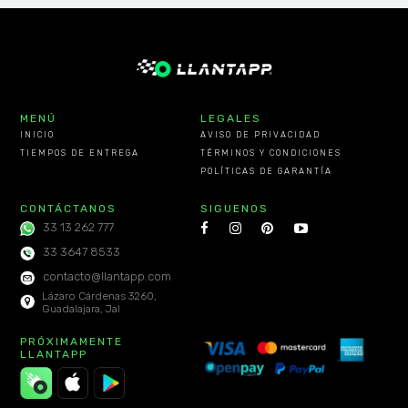
MENÚ
LEGALES
INICIO
AVISO DE PRIVACIDAD
TIEMPOS DE ENTREGA
TÉRMINOS Y CONDICIONES
POLÍTICAS DE GARANTÍA
CONTÁCTANOS
SIGUENOS
33 13 262 777
33 3647 8533
contacto@llantapp.com
Lázaro Cárdenas 3260,
Guadalajara, Jal
PRÓXIMAMENTE
LLANTAPP