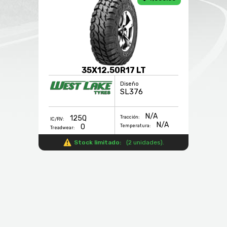
35X12.50R17 LT
Diseño
SL376
N/A
125Q
Tracción:
IC/RV:
N/A
0
Temperatura:
Treadwear:
Stock limitado:
(
2 unidades
).