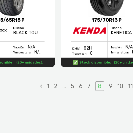
5/65R15 P
175/70R13 P
Diseño
Diseño
BLACK TOURING
N/A
N/A
82H
Tracción:
Tracción:
IC/RV:
N/A
0
Temperatura:
Temperatura:
Treadwear:
ponible:
(
20+ unidades
).
Stock disponible:
(
20+ unida
‹
1
2
...
5
6
7
8
9
10
11