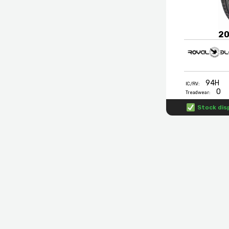
20
94H
IC/RV:
0
Treadwear:
Stock dis