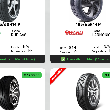
5/60R14 P
185/65R14 P
Diseño
Diseño
RHP A68
HARMONI
N/A
N/A
86H
Tracción:
Tracción:
IC/RV:
N/A
0
Temperatura:
Temperatura:
Treadwear:
ponible:
(
20+ unidades
).
Stock disponible:
(
20 unida
$ 1,200.00
$ 1