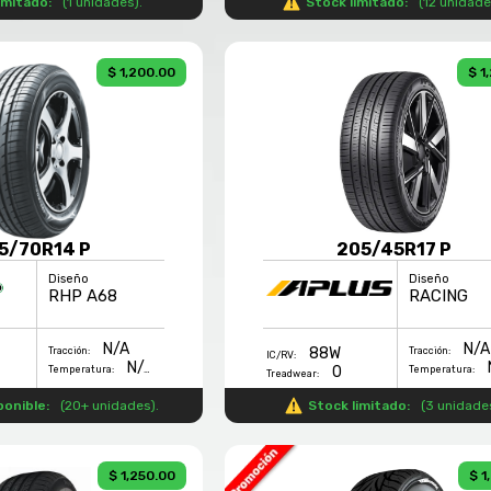
imitado:
(
1 unidades
).
Stock limitado:
(
12 unidad
$ 1,200.00
$ 1
5/70R14 P
205/45R17 P
Diseño
Diseño
RHP A68
RACING
N/A
N/A
88W
Tracción:
Tracción:
IC/RV:
N/A
0
Temperatura:
Temperatura:
Treadwear:
ponible:
(
20+ unidades
).
Stock limitado:
(
3 unidade
$ 1,250.00
$ 1