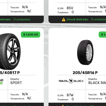
N/A
N/A
85V
Tracción:
Tracción:
IC/RV:
N/A
0
Temperatura:
Temperatura:
Treadwear:
imitado:
(
1 unidades
).
Stock limitado:
(
1 unidade
$ 1,200.00
$ 1
5/40R17 P
205/45R16 P
Diseño
Diseño
SPORT
N/A
N/A
87W
Tracción:
Tracción:
IC/RV:
N/A
0
Temperatura:
Temperatura:
Treadwear: