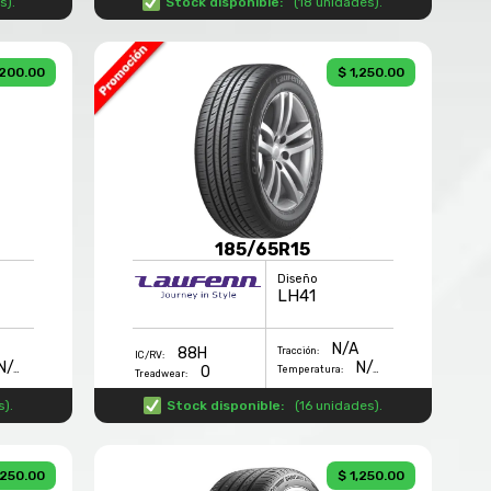
es
).
Stock disponible:
(
18 unidades
).
,200.00
$ 1,250.00
185/65R15
Diseño
LH41
N/A
88H
Tracción:
IC/RV:
N/A
N/A
0
Temperatura:
Treadwear:
s
).
Stock disponible:
(
16 unidades
).
,250.00
$ 1,250.00