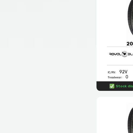
20
92V
IC/RV:
0
Treadwear:
Stock dis