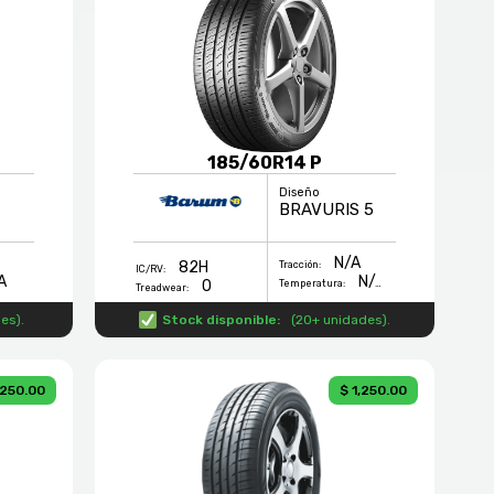
185/60R14 P
Diseño
BRAVURIS 5
N/A
82H
Tracción:
IC/RV:
A
N/A
0
Temperatura:
Treadwear:
des
).
Stock disponible:
(
20+ unidades
).
,250.00
$ 1,250.00