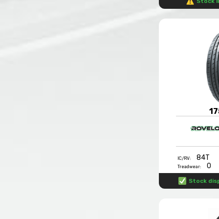
Stock l
17
84T
IC/RV:
0
Treadwear:
Stock dis