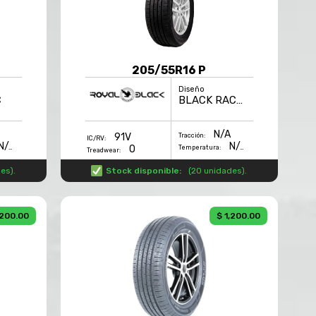
205/55R16 P
Diseño
C
BLACK RACING
N/A
91V
Tracción:
IC/RV:
N/A
N/A
0
Temperatura:
Treadwear:
des
).
Stock disponible:
(
20 unidades
).
,200.00
$ 1,200.00