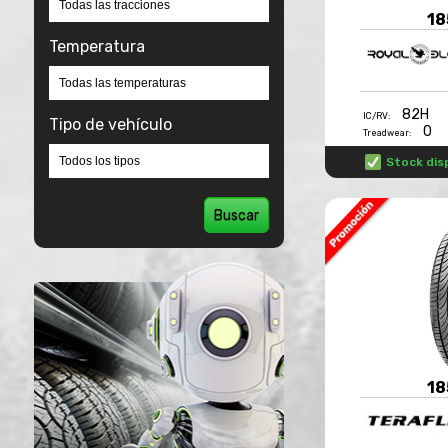
18
Temperatura
82H
IC/RV:
Tipo de vehículo
0
Treadwear:
Stock dis
Buscar
18