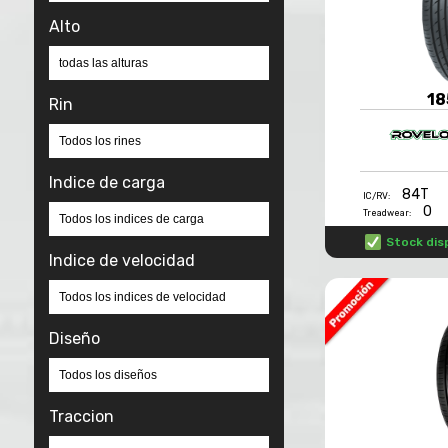
Alto
18
Rin
Indice de carga
84T
IC/RV:
0
Treadwear:
Stock dis
Indice de velocidad
Diseño
Traccion