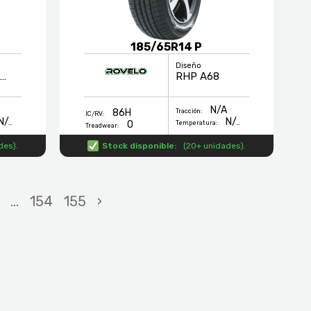
185/65R14 P
Diseño
KENETICA TOURING
RHP A68
N/A
86H
Tracción:
IC/RV:
N/A
N/A
0
Temperatura:
Treadwear:
des
).
Stock disponible:
(
20+ unidades
).
...
154
155
›