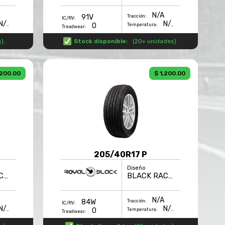
N/A
91V
Tracción:
IC/RV:
N/A
N/A
0
Temperatura:
Treadwear:
s
).
Stock disponible:
(
20+ unidades
).
,200.00
$ 1,200.00
205/40R17 P
Diseño
BLACK RACING
BLACK RACING
N/A
84W
Tracción:
IC/RV:
N/A
N/A
0
Temperatura:
Treadwear: