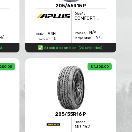
205/65R15 P
Diseño
COMFORT HP
N/A
94H
Tracción:
IC/RV:
N/A
N/A
0
Temperatura:
Treadwear:
s
).
Stock disponible:
(
20 unidades
).
,200.00
$ 1,200.00
205/55R16 P
Diseño
COMFORT HP
MR-162