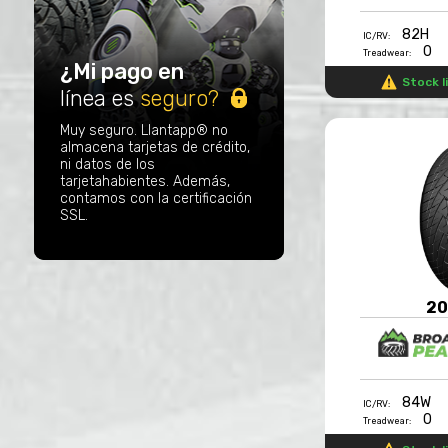
82H
IC/RV:
0
Treadwear:
¿Mi pago en
Stock l
línea es
seguro?
Muy seguro. Llantapp® no
almacena tarjetas de crédito,
ni datos de los
tarjetahabientes. Además,
contamos con la certificación
SSL.
20
84W
IC/RV:
0
Treadwear: