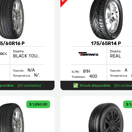
5/60R16 P
175/65R14 P
Diseño
Diseño
BLACK TOURING
REAL
N/A
A
81H
Tracción:
Tracción:
IC/RV:
N/A
400
Temperatura:
Temperatura:
Treadwear:
ponible:
(
20 unidades
).
Stock disponible:
(
20 unida
$ 1,250.00
$ 1