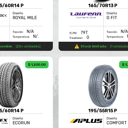
5/60R14 P
165/70R13 P
Diseño
Diseño
ROYAL MILE
G FIT
N/A
N/A
79T
Tracción:
Tracción:
IC/RV:
N/A
0
Temperatura:
Temperatura:
Treadwear:
ponible:
(
20+ unidades
).
Stock limitado:
(
1 unidade
$ 1,200.00
$ 1
5/60R14 P
195/55R15 P
Diseño
Diseño
ECORUN