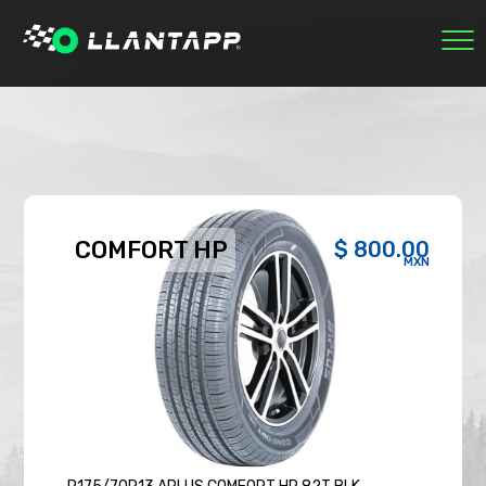
INICIO
MARCAS
NOSOTROS
ECOLÓGICAS
RASTREAR PEDIDO
0
COMFORT HP
$ 800.00
SESIÓN
MXN