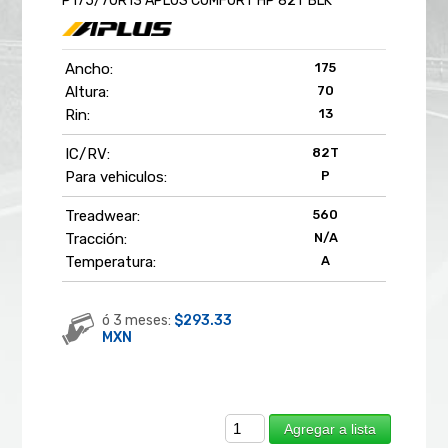
P175/70R13 APLUS COMFORT HP 82T BLK
Ancho:
175
Altura:
70
Rin:
13
IC/RV:
82T
Para vehiculos:
P
Treadwear:
560
Tracción:
N/A
Temperatura:
A
ó 3 meses:
$293.33
MXN
Agregar a lista